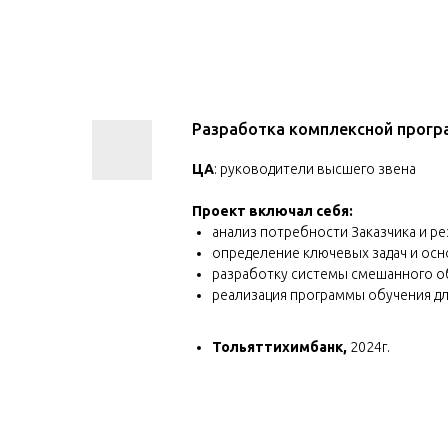
Назад к списку программ
Разработка комплексной прогр
ЦА
: руководители высшего звена
Проект включал себя:
анализ потребности Заказчика и ре
определение ключевых задач и осн
разработку системы смешанного об
реализация программы обучения дл
Тольяттихимбанк,
2024г.